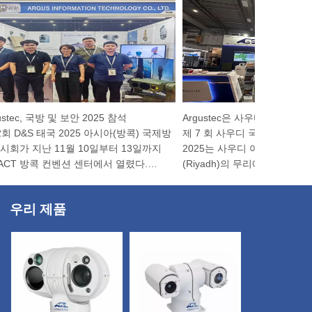
tec, 국방 및 보안 2025 참석
 D&S 태국 2025 아시아(방콕) 국제방
제 7 회 사우디 국제 프로페셔널
회가 지난 11월 10일부터 13일까지
2025는 사우디 아라비아의 수도
CT 방콕 컨벤션 센터에서 열렸다.
(Riyadh)의 무리에 큰 팡파르로
stec은 이번 전시회에서 다양한 ...
니다. 사우디 드론 전시회는 가장 
우리 제품