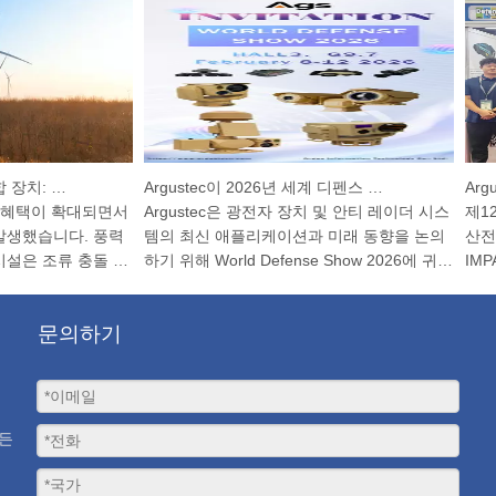
HP-PRS 탐지 및 추적 통합 장치: 조류 보호를 위한 파노라마 비전
Argustec이 2026년 세계 디펜스 쇼(World Defense Show 2026)에 여러분을 초대합니다!
Argus
혜택이 확대되면서
Argustec은 광전자 장치 및 안티 레이더 시스
제12회
생했습니다. 풍력
템의 최신 애플리케이션과 미래 동향을 논의
산전시
은 조류 충돌 위
하기 위해 World Defense Show 2026에 귀하
IMPA
구역과 기타 보호
를 초대합니다.
Argu
문의하기
모든