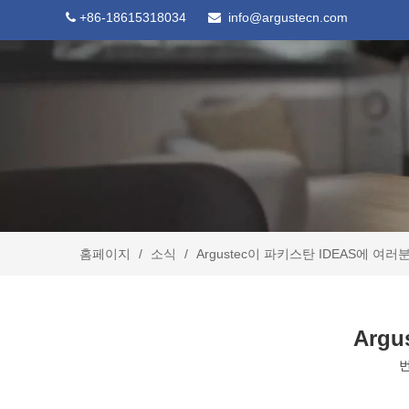
+86-18615318034
info@argustecn.com


홈페이지
/
소식
/
Argustec이 파키스탄 IDEAS에 여
Arg
번