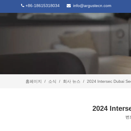
+86-18615318034
info@argustecn.com


홈페이지
/
소식
/
회사 뉴스
/
2024 Intersec Dubai
2024 Inte
번