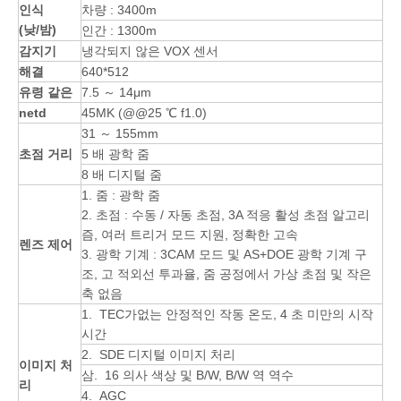
인식
차량 : 3400m
(낮/밤)
인간 : 1300m
감지기
냉각되지 않은 VOX 센서
해결
640*512
유령 같은
7.5 ～ 14μm
netd
45MK (@@25 ℃ f1.0)
31 ～ 155mm
초점 거리
5 배 광학 줌
8 배 디지털 줌
1. 줌 : 광학 줌
2. 초점 : 수동 / 자동 초점, 3A 적응 활성 초점 알고리
즘, 여러 트리거 모드 지원, 정확한 고속
렌즈 제어
3. 광학 기계 : 3CAM 모드 및 AS+DOE 광학 기계 구
조, 고 적외선 투과율, 줌 공정에서 가상 초점 및 작은
축 없음
1. TEC가없는 안정적인 작동 온도, 4 초 미만의 시작
시간
2. SDE 디지털 이미지 처리
이미지 처
삼. 16 의사 색상 및 B/W, B/W 역 역수
리
4. AGC