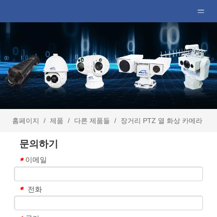
홈페이지
/
제품
/
다른 제품들
/
장거리 PTZ 열 화상 카메라
문의하기
이메일
*
전화
*