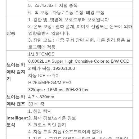
5. 2x /4x /8x 디지털 증폭
6. 핵 보정 : 자동 / 수동 수정, 배경 보정
1. 강한 빛, 햇볕에 보호로부터 보호됩니다
2. 온도 보정 : 열화 설계, 이미지 선명도는 온도에 의해
상승
영향을받지 않습니다.
3. 장면 모드 : 다중 구성 장면 지원, 다른 환경 응용 프
로그램에 적응
1/1.8 ''CMOS
0.0002LUX Super High Consitive Color to B/W CCD
보이는
카
2 메가 픽셀, 1920x1080
메라
감지
자동 ICR 스위치
기
H.264/MPEG4/MIPEG
32kbps ~ 16Mbps, 60Hz30 fps
보이는 카
4.7 ~ 330mm
메라 렌즈
33 배 줌
1. 침입 탐지
Intelligent
2. 화재 경보/뜨거운 경보
분석
3. 크로스 라인 탐지
4. 자동 트랙 지원 (소프트웨어와 함께)
1. 재료 ： 고강도 알루미늄 합금 쉘, 방수 씰, 곰팡이