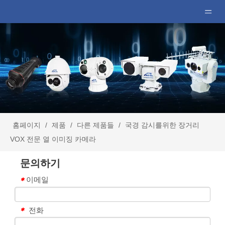
홈페이지
/
제품
/
다른 제품들
/
국경 감시를위한 장거리
VOX 전문 열 이미징 카메라
문의하기
이메일
*
전화
*