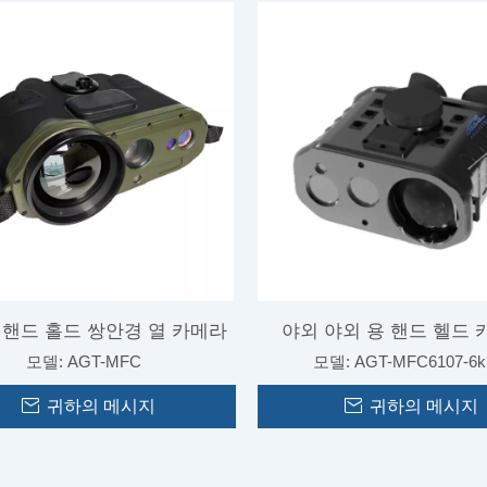
스템용 다중 스펙트럼 PTZ 광
레이더 연계 감시 시스템용 거리 고속 
학 플랫폼 카메라
상 카메라
 핸드 홀드 쌍안경 열 카메라
야외 야외 용 핸드 헬드
모델:
AGT-MFC
모델:
AGT-MFC6107-6
귀하의 메시지
귀하의 메시지