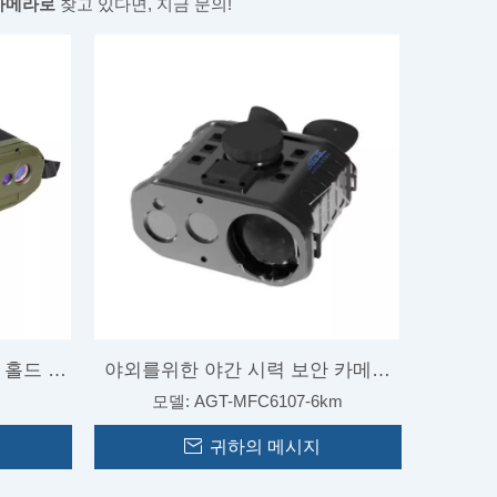
 카메라로
찾고 있다면, 지금 문의!
 홀드 쌍
야외를위한 야간 시력 보안 카메라
모델:
AGT-MFC6107-6km
열 핸드 헬드 카메라
차량을위한 적외선 전
카
귀하의 메시지