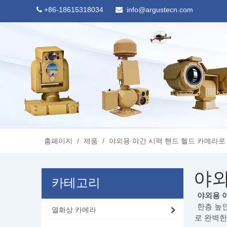
+86-18615318034
info@argustecn.com


홈페이지
/
제품
/
야외용 야간 시력 핸드 헬드 카메라로
야외
카테고리
야외용 
한층 높
열화상 카메라
로 완벽한