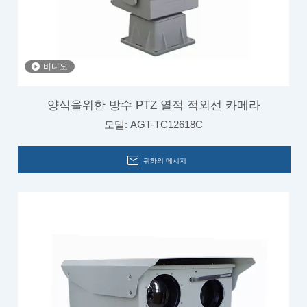
비디오
양식을위한 방수 PTZ 열적 적외선 카메라
모델:
AGT-TC12618C
귀하의 메시지