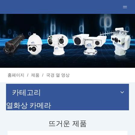
홈페이지
/
제품
/
국경 열 영상
카테고리
열화상 카메라
뜨거운 제품